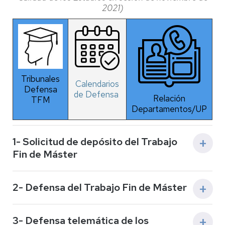
2021)
Tribunales
Calendarios
Defensa
de Defensa
Relación
TFM
Departamentos/UP
1- Solicitud de depósito del Trabajo
Fin de Máster
2- Defensa del Trabajo Fin de Máster
Calendario curso 2025-2026
Secretaría del Departamento/UP sede de la
3- Defensa telemática de los
titulación/Coordinadores