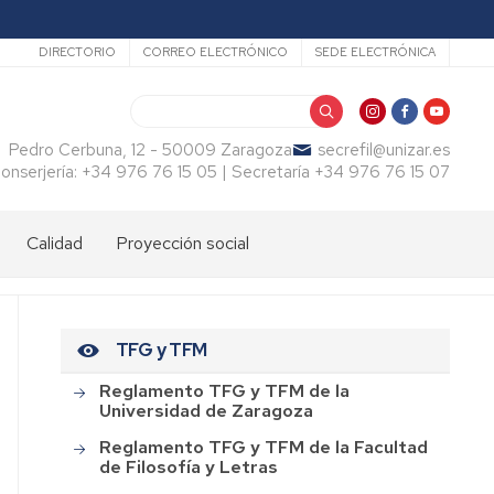
Secundario
DIRECTORIO
CORREO ELECTRÓNICO
SEDE ELECTRÓNICA
Buscar
Pedro Cerbuna, 12 - 50009 Zaragoza
secrefil@unizar.es
onserjería: +34 976 76 15 05 | Secretaría +34 976 76 15 07
Calidad
Proyección social
TFG y TFM
Reglamento TFG y TFM de la
Universidad de Zaragoza
Reglamento TFG y TFM de la Facultad
de Filosofía y Letras