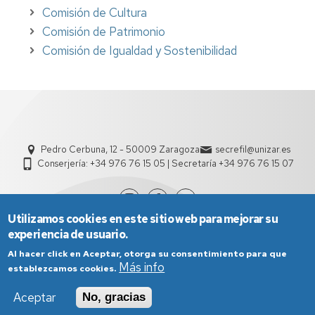
Comisión de Cultura
Comisión de Patrimonio
Comisión de Igualdad y Sostenibilidad
Pedro Cerbuna, 12 - 50009 Zaragoza
secrefil@unizar.es
Conserjería: +34 976 76 15 05 | Secretaría +34 976 76 15 07
Utilizamos cookies en este sitio web para mejorar su
experiencia de usuario.
Al hacer click en Aceptar, otorga su consentimiento para que
Más info
establezcamos cookies.
Aceptar
No, gracias
Aviso Legal
Condiciones generales de uso
Política de Privacidad
Política de Cookies