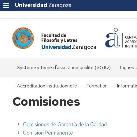
Système interne d'assurance qualité (SGIQ)
Lignes d
Accréditation institutionnelle
Formation
Informat
Comisiones
Anciennes
Secrétari
maîtrises
Bureau
Licences
Licence
des
d'Études
Relations
Comisiones de Garantía de la Calidad
classiques
Internati
Masters
Master
Comisión Permanente
U.