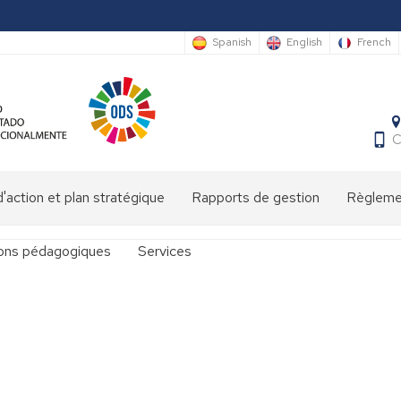
Spanish
English
French
C
'action et plan stratégique
Rapports de gestion
Règlemen
ions pédagogiques
Services
at
Bibliothèque
María
Moliner
Pôle
onales
accueil/conciergerie