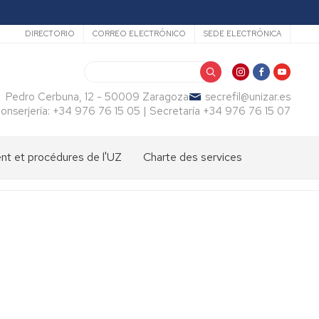
Secundario
DIRECTORIO
CORREO ELECTRÓNICO
SEDE ELECTRÓNICA
Buscar
Pedro Cerbuna, 12 - 50009 Zaragoza
secrefil@unizar.es
onserjería: +34 976 76 15 05 | Secretaría +34 976 76 15 07
t et procédures de l'UZ
Charte des services