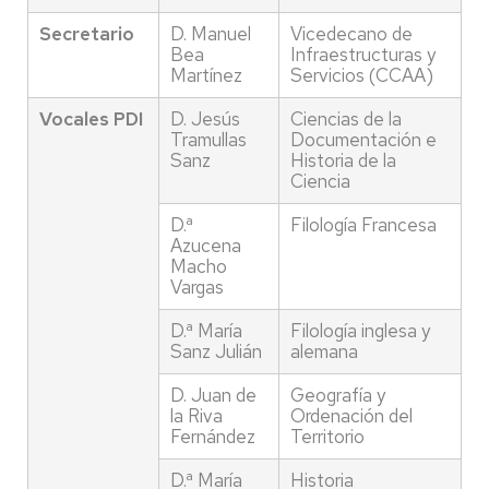
Secretario
D. Manuel
Vicedecano de
Bea
Infraestructuras y
Martínez
Servicios (CCAA)
Vocales PDI
D. Jesús
Ciencias de la
Tramullas
Documentación e
Sanz
Historia de la
Ciencia
D.ª
Filología Francesa
Azucena
Macho
Vargas
D.ª María
Filología inglesa y
Sanz Julián
alemana
D. Juan de
Geografía y
la Riva
Ordenación del
Fernández
Territorio
D.ª María
Historia