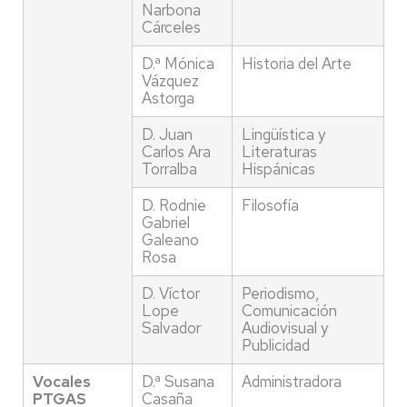
Narbona
Cárceles
D.ª Mónica
Historia del Arte
Vázquez
Astorga
D. Juan
Lingüística y
Carlos Ara
Literaturas
Torralba
Hispánicas
D. Rodnie
Filosofía
Gabriel
Galeano
Rosa
D. Víctor
Periodismo,
Lope
Comunicación
Salvador
Audiovisual y
Publicidad
Vocales
D.ª Susana
Administradora
PTGAS
Casaña