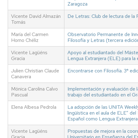
Zaragoza
Vicente David Almazán
De Letras: Club de lectura de la 
Tomás
María del Carmen
Observatorio Permanente de Inn
Horno Chéliz
Filosofía y Letras (tercera edició
Vicente Lagüéns
Apoyo al estudiantado del Mást
Gracia
Lengua Extranjera (ELE) para la
Julien Christian Claude
Encontrarse con Filosofía. 3ª edi
Canavera
Mónica Carolina Calvo
Implementación y evaluación de l
Pascual
trabajo del estudiantado en el G
Elena Albesa Pedrola
La adopción de las UNITA Weekly 
lingüística en el aula de ELE” de
Español como Lengua Extranjera
Vicente Lagüéns
Propuestas de mejora en la coor
Gracia
Universitario en Enseñanza del 