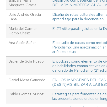
Bárbara María
Desarrollo competencial de la gra
Marqueta Gracia
DE LA 'MINIMOTECA' AL AUL
Julio Andrés Gracia
Diseño de rutas culturales alter
Lana
aprendizaje para la docencia en H
María del Carmen
El #Twitterparalingüistas en la D
Horno Chéliz
Ana Asión Suñer
El estudio de casos como metodo
Periodismo: Una aproximación en 
artístico actual
Javier de Sola Pueyo
El podcast como elemento de divu
de habilidades comunicativas en 
del grado de Periodismo (2ª edic
Daniel Mesa Gancedo
EN LOS MÁRGENES DEL CAN
(DESIN)VISIBILIZAR A LAS
Pablo Gómez Muñoz
Estrategias para fomentar los de
las presentaciones orales en leng