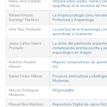
María José Estarán
Historia sobre piedra, metal y ce
Tolosa
epigráficas en la docencia de Hist
Rafael Antonio
La Arqueozoología como herramie
Domingo Martínez
Prehistoria y Arqueología
Aitor Ruiz Redondo
La práctica de la Arqueología c
aprendizaje y evaluación
Jesús Carlos Sáenz
La visión del patrimonio arqueol
Preciado
comunicación: prensa escrita y per
arqueológico en Aragón.
Roberto Anadón
Mujeres compositoras: las grandes
Mamés
(III)
Daniel Fedor Hübner
Proyecto intercultural y plurilin
Modernas
Marcos Rodrigues
REgresad@s
Mimbrero
Manuel Bea Martínez
Repositorio Digital de calcos hi