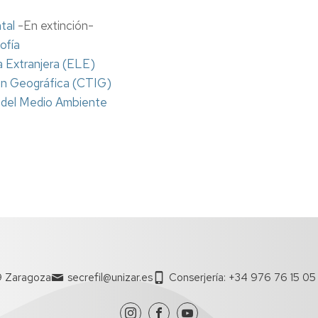
e/Master’s
tal
-En extinción-
ofía
 Extranjera (ELE)
ión Geográfica (CTIG)
y del Medio Ambiente
9 Zaragoza
secrefil@unizar.es
Conserjería: +34 976 76 15 05