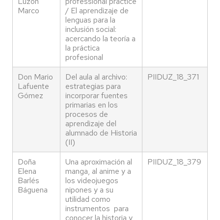
Luzón
professional practice
Marco
/ El aprendizaje de
lenguas para la
inclusión social:
acercando la teoría a
la práctica
profesional
Don Mario
Del aula al archivo:
PIIDUZ_18_371
Lafuente
estrategias para
Gómez
incorporar fuentes
primarias en los
procesos de
aprendizaje del
alumnado de Historia
(II)
Doña
Una aproximación al
PIIDUZ_18_379
Elena
manga, al anime y a
Barlés
los videojuegos
Báguena
nipones y a su
utilidad como
instrumentos para
conocer la historia y