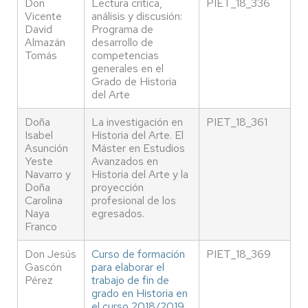
Don
Lectura crítica,
PIET_18_336
Vicente
análisis y discusión:
David
Programa de
Almazán
desarrollo de
Tomás
competencias
generales en el
Grado de Historia
del Arte
Doña
La investigación en
PIET_18_361
Isabel
Historia del Arte. El
Asunción
Máster en Estudios
Yeste
Avanzados en
Navarro y
Historia del Arte y la
Doña
proyección
Carolina
profesional de los
Naya
egresados.
Franco
Don Jesús
Curso de formación
PIET_18_369
Gascón
para elaborar el
Pérez
trabajo de fin de
grado en Historia en
el curso 2018/2019