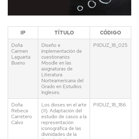
IP
TÍTULO
CÓDIGO
Doña
Diseño e
PIIDUZ_18_025
Carmen
implementación de
Laguarta
cuestionarios
Bueno
Moodle en las
asignaturas de
Literatura
Norteamericana del
Grado en Estudios
Ingleses.
Doña
Los dioses en el arte
PIIDUZ_18_186
Rebeca
(II). Adaptación del
Carretero
estudio de casos a la
Calvo
representación
iconográfica de las
divinidades de la