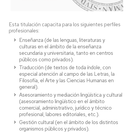
extranjera
catalán
Literatura irlandesa
Segunda
Formación
Optativa
6
6
contemporánea
lengua II:
básica
Esta titulación capacita para los siguientes perfiles
árabe
profesionales:
Narrativa
moderno
Optativa
6
norteamericana
Enseñanza (de las lenguas, literaturas y
Literatura inglesa I
contemporánea
Obligatoria
6
culturas en el ámbito de la enseñanza
secundaria y universitaria, tanto en centros
Fonética y fonología
Tendencias y
Obligatoria
Optativa
6
6
públicos como privados).
de la lengua inglesa I
contextos del cine en
Traducción (de textos de toda índole, con
lengua inglesa II
especial atención al campo de las Letras, la
Lengua española
Formación
6
Filosofía, el Arte y las Ciencias Humanas en
Traducción de textos
Optativa
básica
6
general).
profesionales y
Total primer curso
académicos
60
Asesoramiento y mediación lingüística y cultural
(asesoramiento lingüístico en el ámbito
Asignatura optativa
Carácter
Créditos
comercial, administrativo, jurídico y técnico
de carácter
profesional, labores editoriales, etc.).
interdisciplinar
Observaciones
Gestión cultural (en el ámbito de los distintos
La lengua elegida en
Segunda lengua I
y
organismos públicos y privados).
Interdisciplinar
Optativa
6