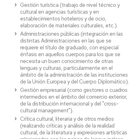
Segunda lengua II
debe ser la misma.
Gestión turística (trabajo de nivel técnico y
(
Semestre 1 /
Consultar en la guía docente las
Semestre 2
)
cultural en agencias turísticas y en
indicaciones respecto al nivel de idioma
establecimientos hoteleros y de ocio,
recomendado para poder cursar las
elaboración de materiales culturales, etc.).
asignaturas de
Segunda lengua
.
Administraciones públicas (integración en las
En primer curso, excepto en
Lengua
distintas Administraciones en las que se
española
y las
Segundas lenguas
, las
requiere el título de graduado, con especial
clases, las tutorías y la evaluación se
énfasis en aquellos cuerpos para los que se
desarrollarán en inglés.
necesita un buen conocimiento de otras
lenguas y culturas, particularmente en el
ámbito de la administración de las instituciones
de la Unión Europea y del Cuerpo Diplomático).
Gestión empresarial (como gestores o cuadros
intermedios en el ámbito del comercio exterior,
de la distribución internacional y del "cross-
cultural management").
Crítica cultural, literaria y de otros medios
(realizando críticas y análisis de la realidad
cultural, de la literatura y expresiones artísticas