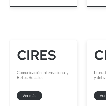
en
y
Evalua
de
Geomática
Enseñanza
Medio
la
aplicada
del
Ambiente
Documentación
Traba
a
Español
e
de
la
como
Grado
Historia
Fin
Arqueología
Lengua
en
de
de
y
Extranjera
Gestión
la
Grado
el
de
Ciencia
Patrimonio
Máster
Información
(SeGAP)
Solici
U.
y
Filología
de
CIRES
C
en
Contenidos
Francesa
Certif
Taller
Estudios
Digitales
de
Avanzados
Radio
Filología
Titul
en
Grado
y
Inglesa
Historia
en
TV
y
Impre
Comunicación Internacional y
Litera
del
Historia
Alemana
Retos Sociales
y del s
Arte
Semeta
(extinción)
Grado
(Laboratorio
Geografía
en
de
y
Máster
Historia
Medios
Ordenación
Ver más
Ver
U.
del
Audiovisuales)
del
en
Arte
Territorio