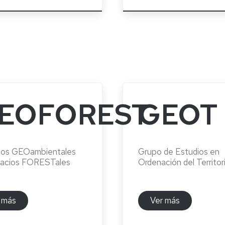
EOFOREST
GEOT
sos GEOambientales
Grupo de Estudios en
pacios FORESTales
Ordenación del Territor
 más
Ver más