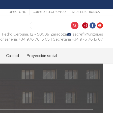
Secundario
DIRECTORIO
CORREO ELECTRÓNICO
SEDE ELECTRÓNICA
Buscar
Pedro Cerbuna, 12 - 50009 Zaragoza
secrefil@unizar.es
onserjería: +34 976 76 15 05 | Secretaría +34 976 76 15 07
Calidad
Proyección social