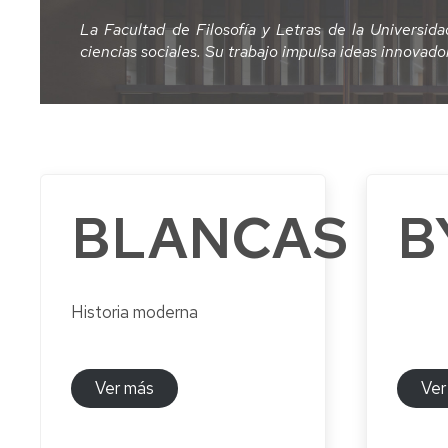
Fin
Grado
U.
Ceremonial
y
Comisiones
Doctorado
La Facultad de Filosofía y Letras de la Universi
de
en
en
y
La
Servicios
y
Secretaría
ciencias sociales. Su trabajo impulsa ideas innovadora
Estud
Filología
Ciencia
Organización
Facultad
Grupos
de
Hispánica
y
de
en
de
Facultad
Tecnología
Eventos
Acce
Grad
Imágenes
Trabajo
de
y
Grado
Sala
la
Admis
en
Máster
Máste
La
Coordinadores
de
Información
Filosofía
de
Facultad
Titulaciones
Estudio
Geográfica
Formación
Matríc
en
Estud
Permanente
las
Grado
visita
Comisiones
Grado
Laboratorios
BLANCAS
B
Máster
en
redes
en
Extin
de
de
U.
Reporterismo
Geografía
de
Evaluación
Prácticas
Máster
en
360º
y
plane
de
Docentes
Consultoría
Ordenación
de
la
de
del
Oferta
estud
Titulación
Laboratorio
Historia moderna
Información
Territorio
microcredenciales
de
y
(extinción)
Recon
Departamentos
Ciencias
Prehistoria
Comunicación
de
y
de
y
Digital
Grado
Crédi
Unidades
la
Arqueología
Ver más
Ver
en
Antigüedad
Máster
Geografía,
Exám
Seminario
U.
Territorio
/
Ciencias
de