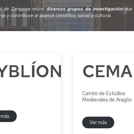
de
dad de Zaragoza reúne
diversos grupos de investigación
que 
Investigación
SICUE
s y contribuye al avance científico, social y cultural.
ios
Estudiantes
so
o
Visitantes
ión
r
UNITA
ula
iantes
ntes
YBLÍON
CEMA
ción/Adaptación
s
io
Centro de Estudios
Medievales de Aragón
ocimientos
tos
 más
Ver más
enes