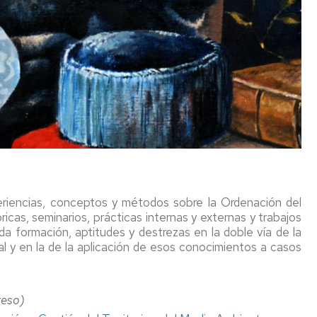
de
Investigación
SICUE
ios
Estudiantes
so
o
Visitantes
ión
r
UNITA
ula
iantes
ntes
ción/Adaptación
s
eriencias, conceptos y métodos sobre la Ordenación del
io
icas, seminarios, prácticas internas y externas y trabajos
a formación, aptitudes y destrezas en la doble vía de la
ocimientos
al y en la de la aplicación de esos conocimientos a casos
tos
enes
reso)