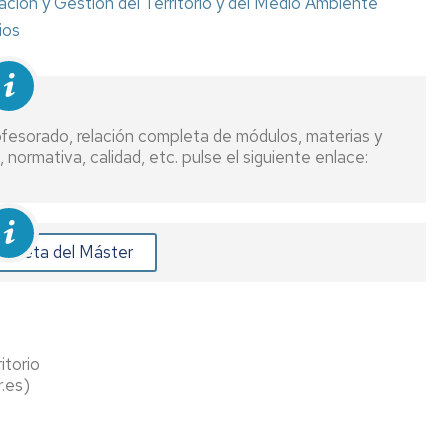
ación y Gestión del Territorio y del Medio Ambiente
ción
ios
jo
/Máster
rofesorado, relación completa de módulos, materias y
normativa, calidad, etc. pulse el siguiente enlace:
tud
icados
mpleta del Máster
o/SET
sos
itorio
.es)