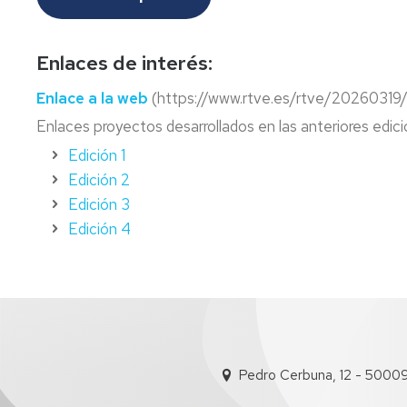
y
Clásicos
Audiovisual
Estudios
(HISPACLAS)
y
Avanzados
Publicidad
en
Enlaces de interés:
Historia
(extinción)
Enlace a la web
(https://www.rtve.es/rtve/2026031
Enlaces proyectos desarrollados en las anteriores edici
Máster
U.
Edición 1
en
Edición 2
Mundo
Antiguo
Edición 3
y
Edición 4
Patrimonio
Arqueológico
Máster
U.
en
Ordenación
Territorial
Pedro Cerbuna, 12 - 5000
y
Medioambiental