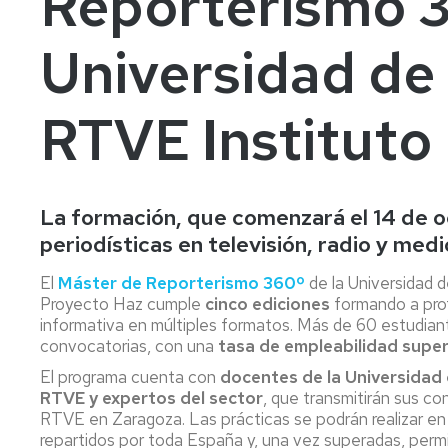
Reporterismo 3
Fin
Grado
U.
Ceremonial
y
Comisiones
Doctorado
de
en
en
y
La
Servicios
y
Secretaría
Universidad de
Estud
Filología
Ciencia
Organización
Facultad
Grupos
de
Hispánica
y
de
en
de
Facultad
Tecnología
Eventos
Acce
Grad
Imágenes
Trabajo
RTVE Instituto
de
y
Grado
Sala
la
Admis
en
Máster
Máste
La
Coordinadores
de
Información
Filosofía
de
Facultad
Titulaciones
Estudio
Geográfica
Formación
Matríc
en
Estud
Permanente
las
Grado
visita
Comisiones
Grado
Laboratorios
La formación, que comenzará el 14 de o
Máster
en
redes
en
Extin
de
de
U.
Reporterismo
Geografía
de
periodísticas en televisión, radio y medi
Evaluación
Prácticas
Máster
en
360º
y
plane
de
Docentes
Consultoría
Ordenación
de
la
El
Máster de Reporterismo 360º
de la Universidad 
de
del
Oferta
estud
Titulación
Laboratorio
Proyecto Haz cumple
cinco ediciones
formando a prof
Información
Territorio
microcredenciales
de
informativa en múltiples formatos. Más de 60 estudian
y
(extinción)
Recon
Departamentos
Ciencias
Prehistoria
convocatorias, con una
tasa de empleabilidad super
Comunicación
de
y
de
y
El programa cuenta con
docentes de la Universidad 
Digital
Grado
Crédi
Unidades
la
Arqueología
RTVE y expertos del sector
, que transmitirán sus co
en
Antigüedad
RTVE en Zaragoza. Las prácticas se podrán realizar en 
Máster
Geografía,
Exám
Seminario
repartidos por toda España y, una vez superadas, permi
U.
Territorio
/
Ciencias
de