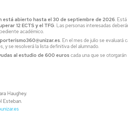
ón está abierto hasta el 30 de septiembre de 2026
. Está
superar 12 ECTS y el TFG
. Las personas interesadas deberá
expediente académico.
eporterismo360@unizar.es
. En el mes de julio se evaluará
 y se resolverá la lista definitiva del alumnado.
yudas al estudio de 600 euros
cada una que se otorgarán 
hara Haughey.
l Esteban.
unizar.es