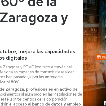
60º de la
de
Investigación
SICUE
 Zaragoza y
ios
Estudiantes
so
o
Visitantes
ión
r
UNITA
ula
iantes
ntes
ctubre, mejora las capacidades
ción/Adaptación
os digitales
s
de Zaragoza y RTVE Instituto a través del
io
esionales capaces de transmitir la realidad
tes han pasado ya por las anteriores
ocimientos
ior al 80%.
de Zaragoza, profesionales en activo de
tos
nocimientos al alumnado en las instalaciones de
este u otros centros de la corporación
enes
tirán el
acceso al banco de datos y empleo