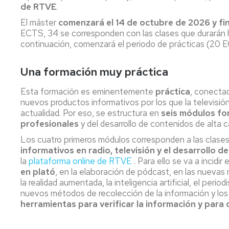
en
de RTVE
.
y
Evalua
de
Geomática
Enseñanza
Medio
la
aplicada
El máster
comenzará el 14 de octubre de 2026 y fin
del
Ambiente
Documentación
Traba
a
ECTS, 34 se corresponden con las clases que durarán h
Español
e
de
la
continuación, comenzará el periodo de prácticas (20 
como
Grado
Historia
Fin
Arqueología
Lengua
en
de
de
y
Extranjera
Gestión
la
Grado
el
Una formación muy práctica
de
Ciencia
Patrimonio
Máster
Información
(SeGAP)
Solici
Esta formación es eminentemente
práctica
, conectad
U.
y
Filología
de
nuevos productos informativos por los que la televisión,
en
Contenidos
Francesa
Certif
Taller
actualidad. Por eso, se estructura en
seis módulos fo
Estudios
Digitales
de
profesionales
y del desarrollo de contenidos de alta ca
Avanzados
Radio
Filología
Titul
Los cuatro primeros módulos corresponden a las clases
en
Grado
y
Inglesa
Historia
informativos en radio, televisión y el desarrollo 
en
TV
y
Impre
del
la
plataforma online de RTVE
. Para ello se va a incidir
Historia
Alemana
Arte
en plató
, en la elaboración de pódcast, en las nuevas 
Semeta
(extinción)
Grado
la realidad aumentada, la inteligencia artificial, el peri
(Laboratorio
Geografía
en
nuevos métodos de recolección de la información y los
de
y
Máster
Historia
Medios
Ordenación
herramientas para verificar la información y para 
U.
del
Audiovisuales)
del
en
Arte
Territorio