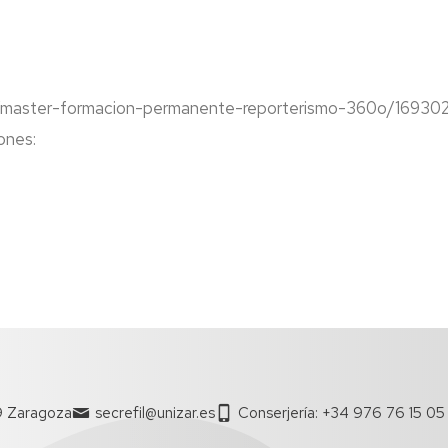
9/master-formacion-permanente-reporterismo-360o/169302
ones:
9 Zaragoza
secrefil@unizar.es
Conserjería: +34 976 76 15 05