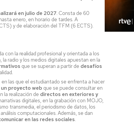
ción
alizará en julio de 2027
. Consta de 60
jo
asta enero, en horario de tardes. A
ECTS) y de elaboración del TFM (6 ECTS).
/Máster
tud
a con la realidad profesional y orientada a los
 la radio y los medios digitales apuestan en la
icados
rmativos
que se superan a partir de
desafíos
lidad.
o/SET
 en las que el estudiantado se enfrenta a hacer
de un proyecto web
que se puede consultar en
sos
 en la realización de
directos en exteriores y
narrativas digitales, en la grabación con MOJO,
odismo transmedia, el periodismo de datos, los
 análisis computacionales. Además, se dan
comunicar en las redes sociales
.