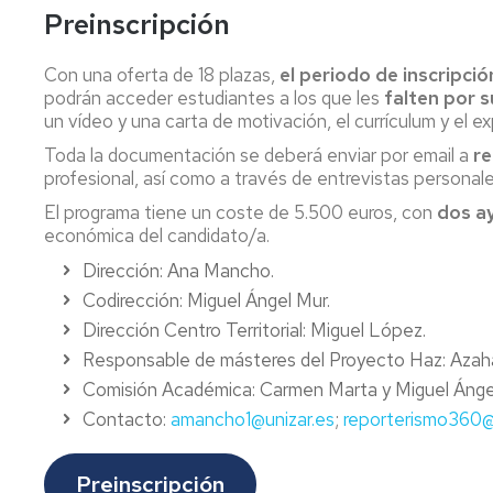
Gestión
Servicio
Preinscripción
del
Grado
de
Historia
Patrimonio
en
Impresión
Cutural
Con una oferta de 18 plazas,
el periodo de inscripci
Información
y
Historia
podrán acceder estudiantes a los que les
y
falten por 
Edición
del
Máster
Documentación
un vídeo y una carta de motivación, el currículum y el 
(Reprografía)
Arte
U.
(extinción)
Toda la documentación se deberá enviar por email a
r
en
Recursos
Lingüística
profesional, así como a través de entrevistas personales,
Historia
Grado
materiales
y
Contemporánea
en
y
El programa tiene un coste de 5.500 euros, con
Literaturas
dos a
Lenguas
PTGAS
Hispánicas
económica del candidato/a.
Máster
Modernas
Dirección: Ana Mancho.
U.
Biblioteca
Unidad
en
Grado
Codirección: Miguel Ángel Mur.
María
Predepartamental
Historia
en
Moliner
de
Dirección Centro Territorial: Miguel López.
y
Periodismo
Filosofía
Responsable de másteres del Proyecto Haz: Aza
Arte
Reserva
Programa
Comisión Académica: Carmen Marta y Miguel Ánge
de
Unidad
Máster
conjunto
Instalaciones
Predepartamental
Contacto:
amancho1@unizar.es
;
reporterismo360@
U.
Filología
de
en
Hispánica-
Periodismo,
Investigación
Estudios
Comunicación
Preinscripción