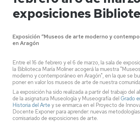
Defen
horario
Máster
Protocolo,
Administración
Conserjería
exposiciones Bibliote
Fin
Grado
U.
Ceremonial
y
Comisiones
Doctorado
de
en
en
y
La
Servicios
y
Secretaría
Estud
Filología
Ciencia
Organización
Facultad
Grupos
de
Hispánica
y
de
en
de
Facultad
Tecnología
Eventos
Acce
Grad
Imágenes
Trabajo
Exposición “Museos de arte moderno y contemp
de
y
Grado
Sala
en Aragón
la
Admis
en
Máster
Máste
La
Coordinadores
de
Información
Filosofía
de
Facultad
Titulaciones
Estudio
Geográfica
Formación
Matríc
en
Estud
Entre el 16 de febrero y el 6 de marzo, la sala de expos
Permanente
las
Grado
visita
Comisiones
Grado
Laboratorios
la Biblioteca María Moliner acogerá la muestra "Museos
Máster
en
redes
en
Extin
de
de
moderno y contemporáneo en Aragón", en la que se b
U.
Reporterismo
Geografía
de
Evaluación
Prácticas
Máster
poner en valor los museos de arte de nuestra comunida
en
360º
y
plane
de
Docentes
La exposición ha sido realizada a partir del trabajo del
Consultoría
Ordenación
de
la
de
de la asignatura Museología y Museografía del
del
Oferta
Grado e
estud
Titulación
Laboratorio
Información
Territorio
microcredenciales
Historia del Arte
y se enmarca en el Proyecto de Innov
de
y
(extinción)
Recon
Docente Exponer para aprender: nuevas metodologías 
Departamentos
Ciencias
Prehistoria
Comunicación
de
y
de
comisariado de exposiciones de arte.
y
Digital
Grado
Crédi
Unidades
la
Arqueología
en
Antigüedad
Máster
Geografía,
Exám
Seminario