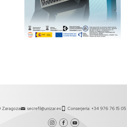
ción
jo
/Máster
tud
icados
o/SET
sos
9 Zaragoza
secrefil@unizar.es
Conserjería: +34 976 76 15 05