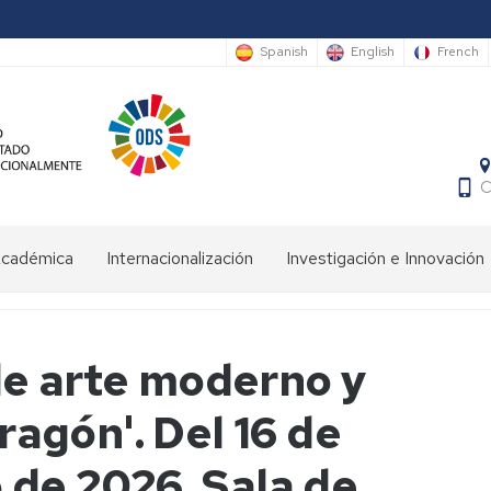
Spanish
English
French
C
 Académica
Internacionalización
Investigación e Innovación
aría
Oficina
Observatorio
de
Permanente
tad
Relaciones
de
de arte moderno y
Internacionales
Innovación
Docente
arios:
agón'. Del 16 de
mico/Exámenes/
ERASMUS+
ios
Revistas
científicas
Normativa
 de 2026. Sala de
/
movilidad