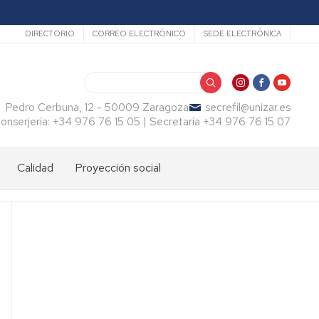
Secundario
DIRECTORIO
CORREO ELECTRÓNICO
SEDE ELECTRÓNICA
Buscar
Pedro Cerbuna, 12 - 50009 Zaragoza
secrefil@unizar.es
onserjería: +34 976 76 15 05 | Secretaría +34 976 76 15 07
Calidad
Proyección social