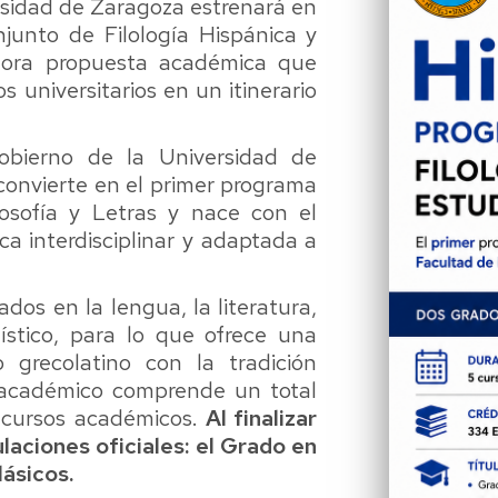
ersidad de Zaragoza estrenará en
ción
unto de Filología Hispánica y
adora propuesta académica que
jo
universitarios en un itinerario
/Máster
bierno de la Universidad de
convierte en el primer programa
tud
osofía y Letras y nace con el
a interdisciplinar y adaptada a
icados
o/SET
ados en la lengua, la literatura,
sos
ístico, para lo que ofrece una
 grecolatino con la tradición
o académico
comprende un total
o cursos académicos.
Al finalizar
laciones oficiales: el Grado en
lásicos.