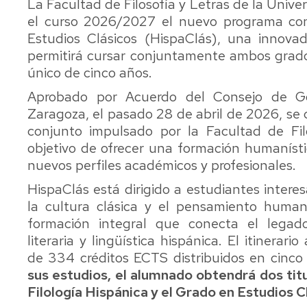
La Facultad de Filosofía y Letras de la Univ
en
y
Evalua
de
Geomática
el curso 2026/2027 el nuevo programa conj
Enseñanza
Medio
la
aplicada
del
Ambiente
Estudios Clásicos (HispaClás), una innov
Documentación
Traba
a
Español
e
de
la
permitirá cursar conjuntamente ambos grados 
como
Grado
Historia
Fin
Arqueología
único de cinco años.
Lengua
en
de
de
y
Extranjera
Gestión
la
Grado
el
Aprobado por Acuerdo del Consejo de Go
de
Ciencia
Patrimonio
Zaragoza, el pasado 28 de abril de 2026, se 
Máster
Información
(SeGAP)
Solici
conjunto impulsado por la Facultad de Fil
U.
y
Filología
de
en
objetivo de ofrecer una formación humanístic
Contenidos
Francesa
Certif
Taller
Estudios
Digitales
de
nuevos perfiles académicos y profesionales.
Avanzados
Radio
Filología
Titul
en
HispaClás
está dirigido a estudiantes interes
Grado
y
Inglesa
Historia
en
TV
y
Impre
la cultura clásica y el pensamiento human
del
Historia
Alemana
formación integral que conecta el legado
Arte
Semeta
literaria y lingüística hispánica.
El itinerari
(extinción)
Grado
(Laboratorio
Geografía
de 334 créditos ECTS distribuidos en cinc
en
de
y
Máster
Historia
Medios
Ordenación
sus estudios, el alumnado obtendrá dos titu
U.
del
Audiovisuales)
del
Filología Hispánica y el Grado en Estudios C
en
Arte
Territorio