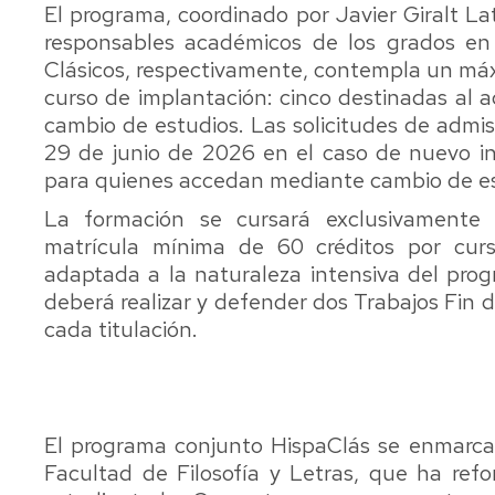
Gestión
El programa, coordinado por Javier Giralt La
Servicio
del
Grado
de
Historia
responsables académicos de los grados en 
Patrimonio
en
Impresión
Clásicos, respectivamente, contempla un máx
Cutural
Información
y
Historia
curso de implantación: cinco destinadas al 
y
Edición
del
Máster
Documentación
cambio de estudios. Las solicitudes de admis
(Reprografía)
Arte
U.
(extinción)
29 de junio de 2026 en el caso de nuevo in
en
Recursos
Lingüística
para quienes accedan mediante cambio de es
Historia
Grado
materiales
y
Contemporánea
en
y
Literaturas
La formación se cursará exclusivamente
Lenguas
PTGAS
Hispánicas
matrícula mínima de 60 créditos por cur
Máster
Modernas
adaptada a la naturaleza intensiva del pro
U.
Biblioteca
Unidad
en
deberá realizar y defender dos Trabajos Fin 
Grado
María
Predepartamental
Historia
en
Moliner
de
cada titulación.
y
Periodismo
Filosofía
Arte
Reserva
Programa
de
Unidad
Máster
conjunto
Instalaciones
Predepartamental
U.
Filología
de
El programa conjunto HispaClás se enmarca 
en
Hispánica-
Periodismo,
Facultad de Filosofía y Letras, que ha refo
Investigación
Estudios
Comunicación