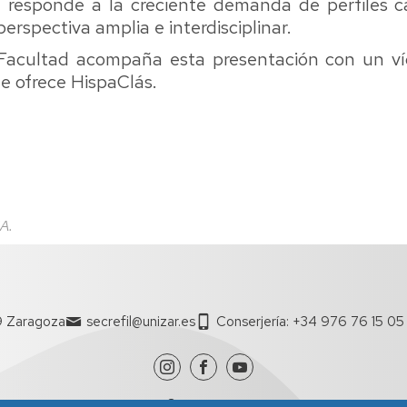
responde a la creciente demanda de perfiles ca
perspectiva amplia e interdisciplinar.
a Facultad acompaña esta presentación con un
v
e ofrece HispaClás.
A.
9 Zaragoza
secrefil@unizar.es
Conserjería: +34 976 76 15 05