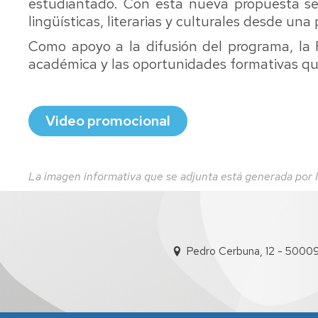
y
estudiantado. Con esta nueva propuesta se 
Clásicos
Audiovisual
Estudios
(HISPACLAS)
y
lingüísticas, literarias y culturales desde una 
Avanzados
Publicidad
en
Como apoyo a la difusión del programa, l
Historia
académica y las oportunidades formativas qu
(extinción)
Máster
U.
Video promocional
en
Mundo
Antiguo
y
La imagen informativa que se adjunta está generada por I
Patrimonio
Arqueológico
Máster
U.
Pedro Cerbuna, 12 - 5000
en
Ordenación
Territorial
y
Medioambiental