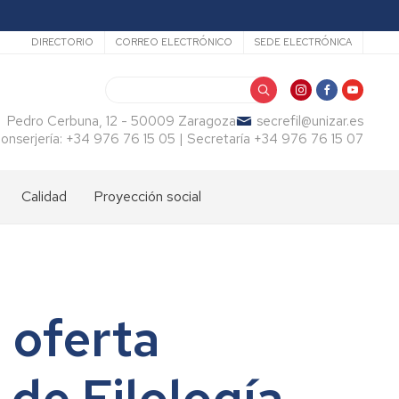
Secundario
DIRECTORIO
CORREO ELECTRÓNICO
SEDE ELECTRÓNICA
Buscar
Pedro Cerbuna, 12 - 50009 Zaragoza
secrefil@unizar.es
onserjería: +34 976 76 15 05 | Secretaría +34 976 76 15 07
Calidad
Proyección social
 oferta
de Filología