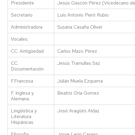
Presidente
Jesús Gascón Pérez (Vicedecano de 
Secretario
Luís Antonio Peiró Rubio
Administradora
Susana Casaña Oliver
Vocales:
CC. Antigüedad
Carlos Mazo Pérez
CC.
Jesús Tramullas Saz
Documentación
F.Francesa
Julián Muela Ezquerra
F. Inglesa y
Beatriz Oria Gomez
Alemana
Lingüística y
José Aragüés Aldaz
Literatura
Hispánicas
Filosofía
Jorge León Casero