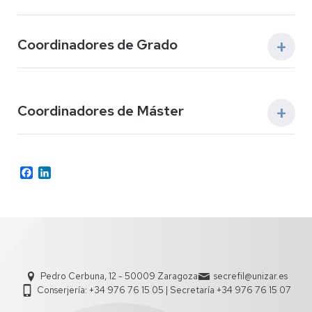
Coordinadores de Grado
Coordinadores de Máster
GRADO
DEPAR
Estudios Clásicos
Ciencias 
Facebook
LinkedIn
MÁSTER
Estudios Ingleses
Filología 
Lingüístic
Consultoría de Información y Comunicación Digital
Filología Hispánica
Hispánica
Culturas e Identidades Hispánicas
Pedro Cerbuna, 12 - 50009 Zaragoza
secrefil@unizar.es
Enseñanza del Español como Lengua Extranjera
Filosofía
U.P. Filoso
Conserjería: +34 976 76 15 05 | Secretaría +34 976 76 15 07