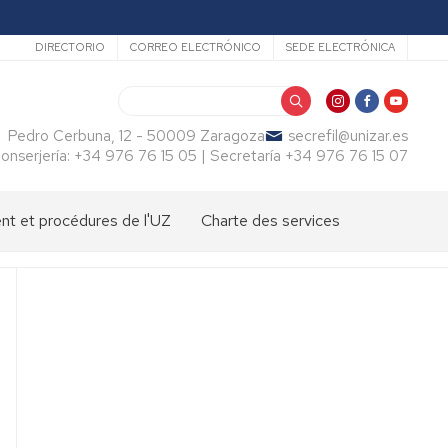
Secundario
DIRECTORIO
CORREO ELECTRÓNICO
SEDE ELECTRÓNICA
Buscar
Pedro Cerbuna, 12 - 50009 Zaragoza
secrefil@unizar.es
onserjería: +34 976 76 15 05 | Secretaría +34 976 76 15 07
t et procédures de l'UZ
Charte des services