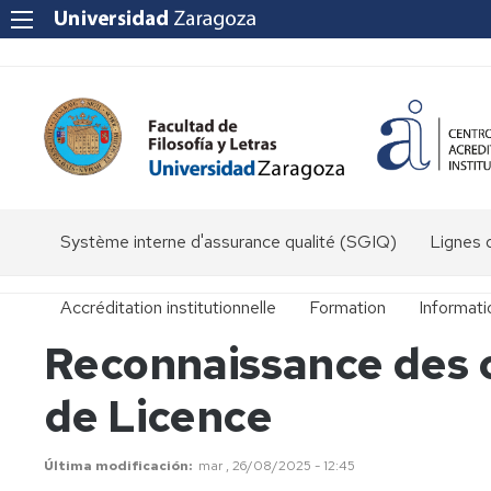
Système interne d'assurance qualité (SGIQ)
Lignes d
Accréditation institutionnelle
Formation
Informat
Reconnaissance des c
Anciennes
Secrétari
maîtrises
de Licence
Bureau
Licences
Licence
des
d'Études
Relations
classiques
Internati
Masters
Master
Última modificación
mar , 26/08/2025 - 12:45
U.