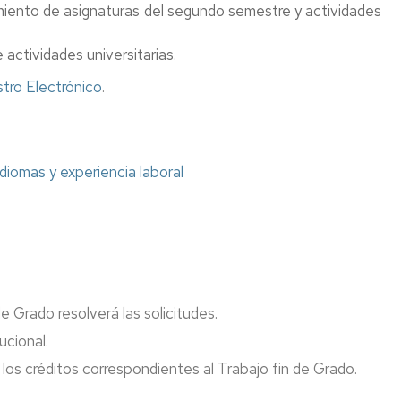
imiento de asignaturas del segundo semestre y actividades
Réservation
Installations
ssances
ssance
d'installations
et
équipements
me
actividades universitarias.
Éléves
stro Electrónico
.
nt
Application
de
nt
réservation
diomas y experiencia laboral
ssance
d'espace
ion
ion
té
.
e
n
se
)
e Grado resolverá las solicitudes.
ire
ion
nt
ucional.
tion
os créditos correspondientes al Trabajo fin de Grado.
e