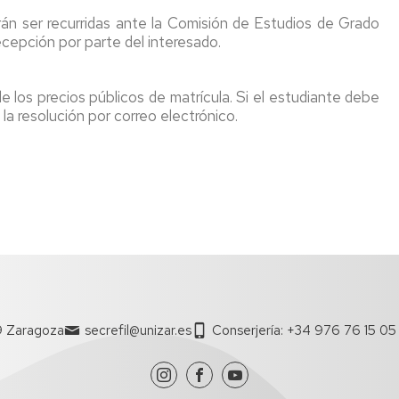
)
án ser recurridas ante la Comisión de Estudios de Grado
urs
recepción por parte del interesado.
s
ns
hie
 los precios públicos de matrícula. Si el estudiante debe
n
la resolución por correo electrónico.
ns
ation
/Supplément
s
r
n
ire
ent
n
n
n
ion
9 Zaragoza
secrefil@unizar.es
Conserjería: +34 976 76 15 05
ique
e
on