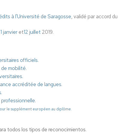
e
Bureau
tions
des
édits à l'Université de Saragosse
, validé par accord du
Relations
Internationales
nt
1 janvier
et
12 juillet
2019.
Reprographie
Secrétariat
n
sitaires officiels
.
Laboratoire
n
des
de mobilité
.
n
médias
versitaires
.
audiovisuels
(Semeta)
sance accréditée de langues
ions
.
nt
s
.
on
Atelier
 professionnelle
.
de
ion
radio
our le supplément européen au diplôme.
et
on
de
TV
para todos los tipos de reconocimientos.