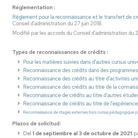
Licence
de
Demand
Doctorat
Réglementation
:
d'Études
Conseil
d'attesta
Règlement pour la reconnaissance et le transfert de cr
anglaises
en
Diplômes
Certificat
Conseil d'administration du 27 juin 2018.
information
Règleme
d
universitaire
et
Licence
général
´établissement
de
Modifié par les accords du Conseil d'administration du
2
Communication
de
Protocole,
numérique
Philologie
cérémonial
Accés
Licence
hispanique
et
et
Types de reconnaissances de crédits :
Master
organisation
admissio
Master
en
Licence
d'événements
Pour les matières suivies dans d'autres cursus univer
Cultures
de
Inscriptio
Auto-
Reconnaissance des crédits dans des programmes 
et
Philosophie
inscriptio
Reconnaissance des crédits au titre d'activités uni
Identités
Bourses
Hispaniques
Licence
Reconnaissance des crédits au titre de la connais
et
Informat
de
aides
concerna
Reconnaissance de crédits au titre d'autres étude
Géographie
l'inscripti
Reconnaissance de crédits au titre de l'expérience
et
Suppress
Aménagement
/
Reconnaissance de stages externes hors cursus pédagogique p
du
Adaptati
Plazos de solicitud:
territoire
de
cursus
Del
1 de septiembre al 3 de octubre de 2021
: 
Licence