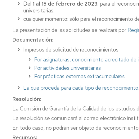
Del
1 al 15 de febrero de 2023
: para el reconoc
d'Histoire
Reconnai
Reconnai
universitarias.
des
Licence
crédits
Program
cualquier momento: sólo para el reconocimiento de 
d'Histoire
dans
Mentor
de
les
La presentación de las solicitudes se realizará por
Regi
l'art
cursus
Examens
Règleme
Documentación:
de
sur
Licence
Licence
les
Mémoire
Règleme
Impresos de solicitud de reconocimientos
d'Information
normes
de
des
Por asignaturas, conocimiento acreditado de i
et
Reconnai
d'évaluat
fin
TFG
Documentation
des
Por actividades universitarias
d'etudes
et
crédits
de
Anticipat
TFM
Por prácticas externas extracurriculares
Licence
dans
Licence
de
de
de
les
(TFG,
la
l'Universi
La que proceda para cada tipo de reconocimiento
Langues
cursus
acronym
session
de
modernes
de
Resolución:
en
d'exame
Saragos
Master
espagnol
La Comisión de Garantía de la Calidad de los estudios d
universita
Licence
/
Modificat
Règleme
de
Master
de
des
La resolución se comunicará al correo electrónico instit
Journalisme
Certifica
(TFM,
la
TFG
En todo caso, no podrán ser objeto de reconocimiento l
niveau
acronym
date
et
B1
en
de
TFM
Recursos: