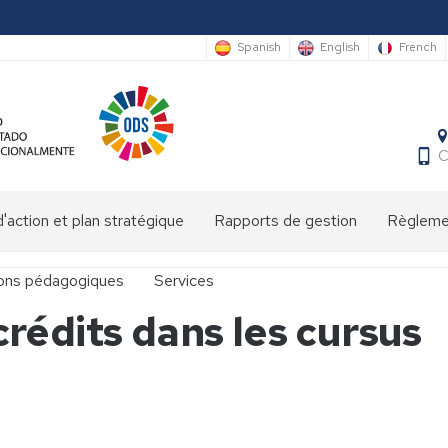
Spanish
English
French
C
'action et plan stratégique
Rapports de gestion
Règlemen
ions pédagogiques
Services
rédits dans les cursus
at
Bibliothèque
María
Moliner
Pôle
onales
accueil/conciergerie