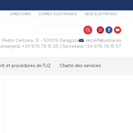
Secundario
DIRECTORIO
CORREO ELECTRÓNICO
SEDE ELECTRÓNICA
Buscar
Pedro Cerbuna, 12 - 50009 Zaragoza
secrefil@unizar.es
onserjería: +34 976 76 15 05 | Secretaría +34 976 76 15 07
t et procédures de l'UZ
Charte des services