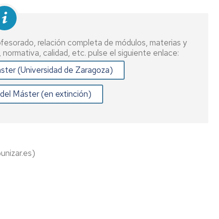
Réservation
Installations
ssances
ssance
d'installations
et
équipements
me
rofesorado, relación completa de módulos, materias y
Éléves
normativa, calidad, etc. pulse el siguiente enlace:
nt
Application
ster (Universidad de Zaragoza)
de
nt
réservation
del Máster (en extinción)
ssance
d'espace
ion
ion
té
e
unizar.es)
n
se
)
ire
ion
nt
tion
e