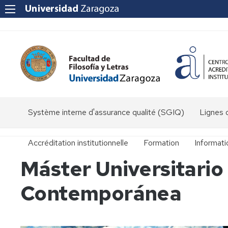
Système interne d'assurance qualité (SGIQ)
Lignes d
Accréditation institutionnelle
Formation
Informat
Máster Universitario 
Anciennes
Secrétari
maîtrises
Contemporánea
Bureau
Licences
Licence
des
d'Études
Relations
classiques
Internati
Masters
Master
U.