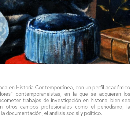
e
Bureau
tions
des
Relations
Internationales
nt
Reprographie
Secrétariat
n
Laboratoire
n
des
n
médias
audiovisuels
(Semeta)
ions
ada en Historia Contemporánea, con un perfil académico
nt
adores” contemporaneístas, en la que se adquieran los
on
Atelier
cometer trabajos de investigación en historia, bien sea
de
ion
en otros campos profesionales como el periodismo, la
radio
 la documentación, el análisis social y político.
et
on
de
TV