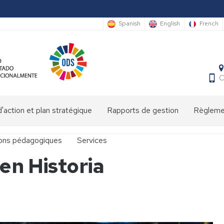
Spanish
English
French
C
'action et plan stratégique
Rapports de gestion
Règlemen
ions pédagogiques
Services
en Historia
at
Bibliothèque
María
Moliner
Pôle
onales
accueil/conciergerie