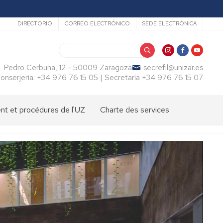
Secundario
DIRECTORIO
CORREO ELECTRÓNICO
SEDE ELECTRÓNICA
Buscar
Pedro Cerbuna, 12 - 50009 Zaragoza
secrefil@unizar.es
onserjería: +34 976 76 15 05 | Secretaría +34 976 76 15 07
t et procédures de l'UZ
Charte des services