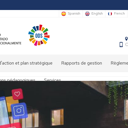
Spanish
English
French
C
'action et plan stratégique
Rapports de gestion
Règlemen
ions pédagogiques
Services
at
Bibliothèque
María
Moliner
Pôle
onales
accueil/conciergerie